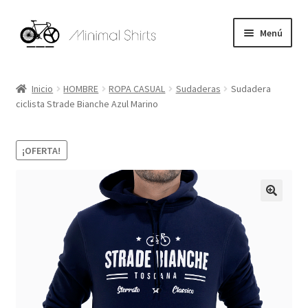
Ir
Ir
Menú
a
al
la
contenido
Expandi
HOMBRE
navegación
el
Inicio
HOMBRE
ROPA CASUAL
Sudaderas
Sudadera
menú
Expandi
ciclista Strade Bianche Azul Marino
MUJER
hijo
el
menú
Expandi
ACCESORIOS
¡OFERTA!
hijo
el
menú
Ayuda
hijo