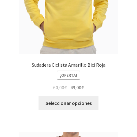
Sudadera Ciclista Amarillo Bici Roja
¡OFERTA!
El
El
60,00
€
49,00
€
precio
precio
Este
original
actual
Seleccionar opciones
producto
era:
es:
tiene
60,00€.
49,00€.
múltiples
variantes.