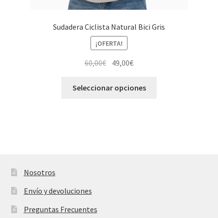
Sudadera Ciclista Natural Bici Gris
¡OFERTA!
El
El
60,00
€
49,00
€
precio
precio
Este
original
actual
Seleccionar opciones
producto
era:
es:
tiene
60,00€.
49,00€.
múltiples
variantes.
Las
opciones
se
Nosotros
pueden
Envío y devoluciones
elegir
en
Preguntas Frecuentes
la