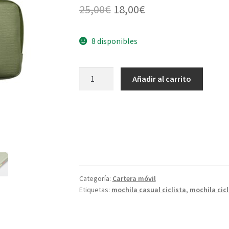
El
El
25,00
€
18,00
€
precio
precio
8 disponibles
original
actual
era:
es:
Cartera
Añadir al carrito
25,00€.
18,00€.
Funda
Móvil
Ciclista
verde
cantidad
Categoría:
Cartera móvil
Etiquetas:
mochila casual ciclista
,
mochila cic