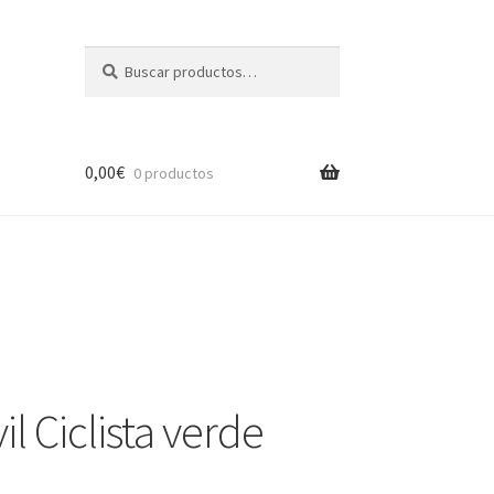
Buscar
Buscar
por:
0,00
€
0 productos
l Ciclista verde