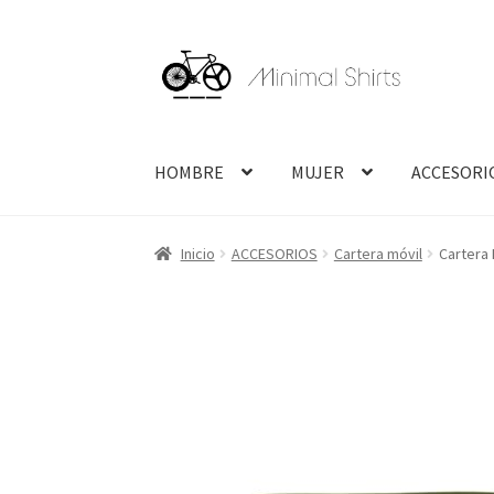
Ir
Ir
a
al
la
contenido
navegación
HOMBRE
MUJER
ACCESORI
Inicio
ACCESORIOS
Cartera móvil
Cartera 