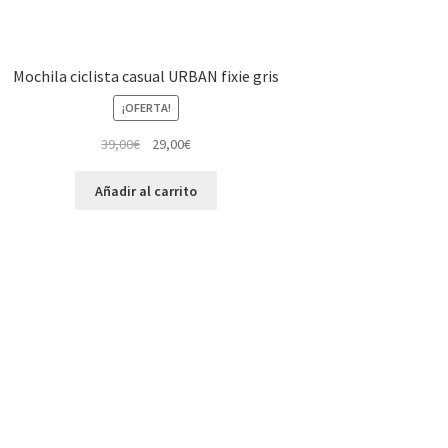
Mochila ciclista casual URBAN fixie gris
¡OFERTA!
El
El
39,00
€
29,00
€
precio
precio
original
actual
Añadir al carrito
era:
es:
39,00€.
29,00€.