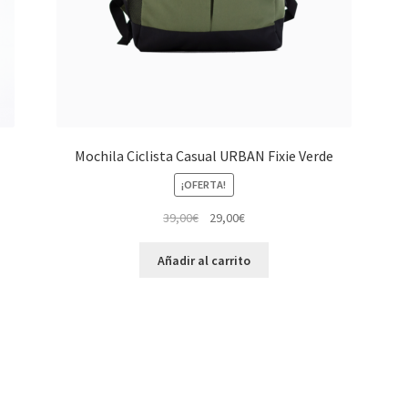
Mochila Ciclista Casual URBAN Fixie Verde
¡OFERTA!
El
El
39,00
€
29,00
€
precio
precio
original
actual
Añadir al carrito
era:
es:
39,00€.
29,00€.