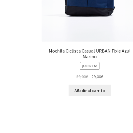
Mochila Ciclista Casual URBAN Fixie Azul
Marino
¡OFERTA!
El
El
39,00
€
29,00
€
precio
precio
original
actual
Añadir al carrito
era:
es:
39,00€.
29,00€.