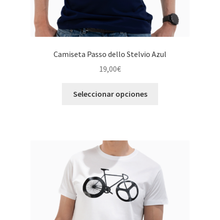
Camiseta Passo dello Stelvio Azul
19,00
€
Este
Seleccionar opciones
producto
tiene
múltiples
variantes.
Las
opciones
se
pueden
elegir
en