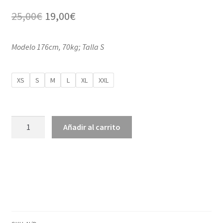
El
El
25,00
€
19,00
€
precio
precio
Modelo 176cm, 70kg; Talla S
original
actual
era:
es:
XS
S
M
L
XL
XXL
25,00€.
19,00€.
Camiseta
Añadir al carrito
Ciclista
Minimal
Biker
Bottle
Green
cantidad