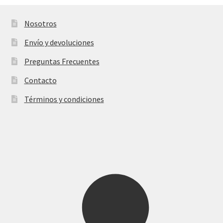
opciones
se
Nosotros
pueden
Envío y devoluciones
elegir
en
Preguntas Frecuentes
la
Contacto
página
de
Términos y condiciones
producto