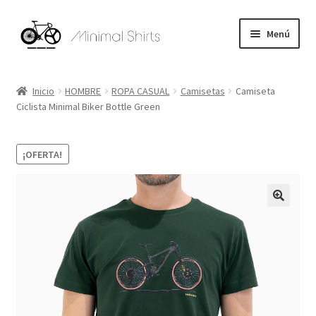
Ir
Ir
Menú
a
al
la
contenido
Expandi
HOMBRE
navegación
el
Inicio
HOMBRE
ROPA CASUAL
Camisetas
Camiseta
menú
Expandi
Ciclista Minimal Biker Bottle Green
MUJER
hijo
el
menú
Expandi
ACCESORIOS
¡OFERTA!
hijo
el
menú
Ayuda
hijo