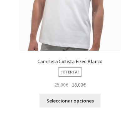
la
página
de
producto
Camiseta Ciclista Fixed Blanco
¡OFERTA!
El
El
25,00
€
18,00
€
precio
precio
Este
original
actual
Seleccionar opciones
producto
era:
es:
tiene
25,00€.
18,00€.
múltiples
variantes.
Las