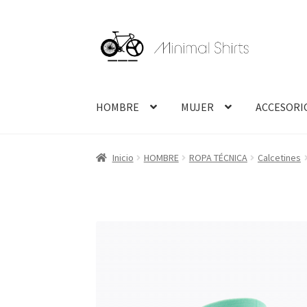
Ir
Ir
a
al
la
contenido
navegación
HOMBRE
MUJER
ACCESORI
Inicio
HOMBRE
ROPA TÉCNICA
Calcetines