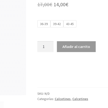
El
El
17,00
€
14,00
€
precio
precio
original
actual
36-39
39-42
43-45
era:
es:
17,00€.
14,00€.
Calcetín
Añadir al carrito
Ciclismo
Roubaix
cantidad
SKU:
N/D
Categorías:
Calcetines
,
Calcetines