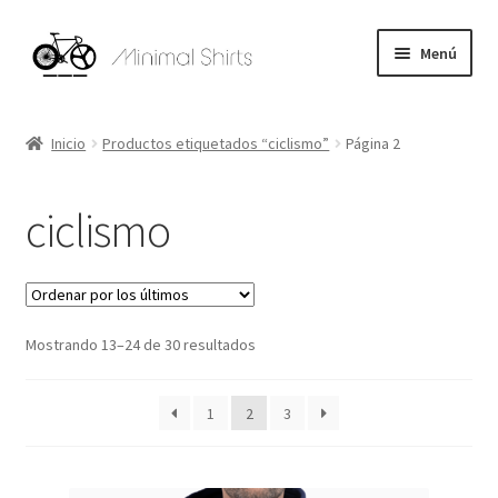
Ir
Ir
Menú
a
al
la
contenido
Expandi
HOMBRE
navegación
el
Inicio
Productos etiquetados “ciclismo”
Página 2
menú
Expandi
MUJER
hijo
el
ciclismo
menú
Expandi
ACCESORIOS
hijo
el
menú
Ayuda
hijo
Ordenado
Mostrando 13–24 de 30 resultados
por
los
1
2
3
últimos