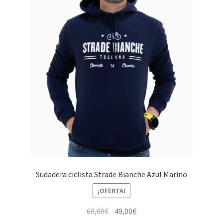
Sudadera ciclista Strade Bianche Azul Marino
¡OFERTA!
El
El
60,00
€
49,00
€