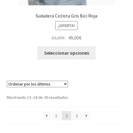
Sudadera Ciclista Gris Bici Roja
¡OFERTA!
El
El
60,00
€
49,00
€
precio
precio
Este
original
actual
Seleccionar opciones
producto
era:
es:
tiene
60,00€.
49,00€.
múltiples
variantes.
Las
opciones
Ordenado
Mostrando 13–24 de 30 resultados
se
por
pueden
los
1
2
3
elegir
últimos
en
la