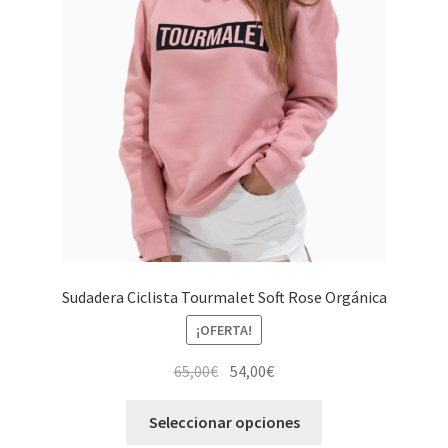
se
pueden
elegir
en
la
página
de
producto
Sudadera Ciclista Tourmalet Soft Rose Orgánica
¡OFERTA!
El
El
65,00
€
54,00
€
precio
precio
Este
original
actual
Seleccionar opciones
producto
era:
es: